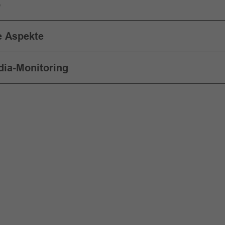
p
e Aspekte
dia-Monitoring