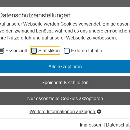
ent
Sportpraxis
Aktuelles
Datenschutzeinstellungen
Auf unserer Webseite werden Cookies verwendet. Einige davon
werden zwingend benötigt, während es uns andere ermöglichen
Ihre Nutzererfahrung auf unserer Webseite zu verbessern.
Essenziell
Statistiken
Externe Inhalte
nen zum Readspeaker öffnen
Alle akzeptieren
l Media im Verein
Speichern & schließen
Nur essenzielle Cookies akzeptieren
Weitere Informationen anzeigen
n Social Media
Impressum
|
Datenschut